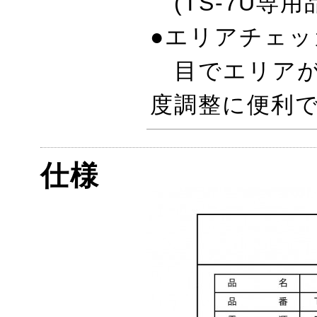
(TS-7U専用
●エリアチェッ
目でエリアが
度調整に便利
仕様