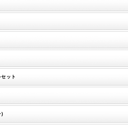
せ
ールセット
ー)