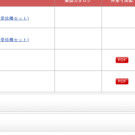
製品カタログ
外形寸法図
型受信機セット)
型受信機セット)